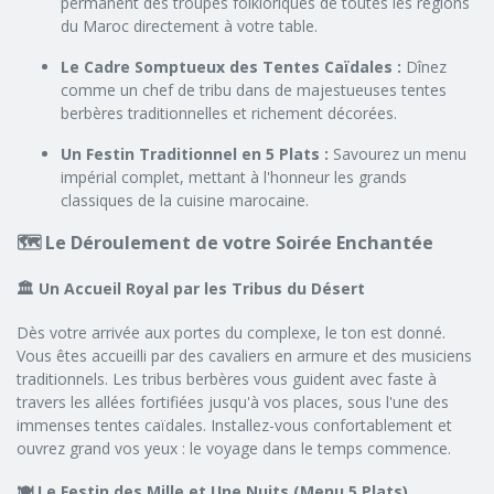
permanent des troupes folkloriques de toutes les régions
du Maroc directement à votre table.
Le Cadre Somptueux des Tentes Caïdales :
Dînez
comme un chef de tribu dans de majestueuses tentes
berbères traditionnelles et richement décorées.
Un Festin Traditionnel en 5 Plats :
Savourez un menu
impérial complet, mettant à l'honneur les grands
classiques de la cuisine marocaine.
🗺️ Le Déroulement de votre Soirée Enchantée
🏛️ Un Accueil Royal par les Tribus du Désert
Dès votre arrivée aux portes du complexe, le ton est donné.
Vous êtes accueilli par des cavaliers en armure et des musiciens
traditionnels. Les tribus berbères vous guident avec faste à
travers les allées fortifiées jusqu'à vos places, sous l'une des
immenses tentes caïdales. Installez-vous confortablement et
ouvrez grand vos yeux : le voyage dans le temps commence.
🍽️ Le Festin des Mille et Une Nuits (Menu 5 Plats)