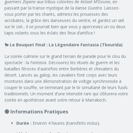
guerriers
Zayane
aux tribus colorées de
Kelaat M’Gouna
, en
passant par la transe mystique de la danse
Guedra
. Laissez-
vous porter par les chants, admirez les prouesses des
acrobates, la grâce des danseuses du ventre, et gardez un œil
sur le ciel... il se pourrait bien que vous y aperceviez un ou deux
tapis volants sous les éclats des feux d’artifice !
🐎 Le Bouquet Final : La Légendaire Fantasia (Tbourida)
La soirée culmine sur le grand terrain de parade pour le clou du
spectacle : la
Fantasia
. Découvrez les rituels de guerre et les
batailles féroces d'autrefois entre Berbères et chevaliers du
désert. Lancés au galop, les cavaliers font corps avec leurs
montures dans une démonstration de voltige synchronisée à
couper le souffle, se terminant par le tir simultané de leurs fusils
traditionnels. Un moment d'une intensité rare qui clôturera votre
soirée en apothéose avant votre retour à Marrakech.
🟢 Informations Pratiques
Durée :
Environ 4 heures (transferts inclus).