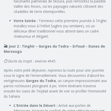
fascinante palmeraie de Skoura, puis remontez la paisible
Vallée des Roses, où les paysages naturels côtoient des
citadelles de terre intemporelles.
Votre Soirée :
Terminez cette première journée à Tinghir.
Installez-vous à l'Hôtel Saghro (ou similaire), où un
délicieux dîner traditionnel vous attend dans un cadre
chaleureux et élégant.
🏜️ Jour 2 : Tinghir – Gorges du Todra – Erfoud – Dunes de
Merzouga
⏱️ Durée du trajet : environ 4h45
Après votre petit-déjeuner, reprenez la route pour une journée
sous le signe de l'émerveillement. Vous découvrirez d'abord les
vertigineuses
Gorges du Todra
, un canyon impressionnant aux
parois rocheuses plongeant à pic. Votre itinéraire traverse
ensuite les oasis de Tinjdad avant de voir se profiler l'immensité
du Sahara.
L'Entrée dans le Désert :
Arrivé aux portes de
Merzouga, troquez le confort de votre véhicule pour une